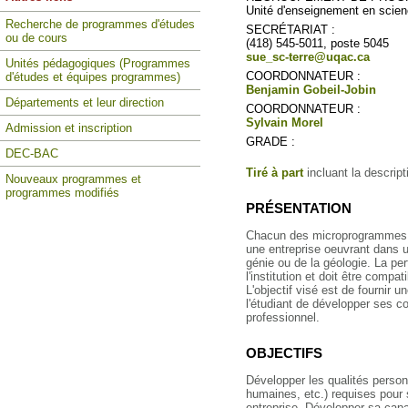
Unité d'enseignement en scien
Recherche de programmes d'études
SECRÉTARIAT :
ou de cours
(418) 545-5011, poste 5045
sue_sc-terre@uqac.ca
Unités pédagogiques (Programmes
COORDONNATEUR :
d'études et équipes programmes)
Benjamin Gobeil-Jobin
Départements et leur direction
COORDONNATEUR :
Sylvain Morel
Admission et inscription
GRADE :
DEC-BAC
Tiré à part
incluant la descrip
Nouveaux programmes et
programmes modifiés
PRÉSENTATION
Chacun des microprogrammes p
une entreprise oeuvrant dans u
génie ou de la géologie. La pe
l'institution et doit être compat
L'objectif visé est de fournir 
l'étudiant de développer ses c
professionnel.
OBJECTIFS
Développer les qualités person
humaines, etc.) requises pour
entreprise. Développer sa capa