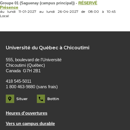
Groupe 01 (Saguenay (campus principal))
-
RÉSERVÉ
Présence
du
lundi
11-01-2027
au
lundi
26-04-2027
de
08:00
à
10:45
Local:
Université du Québec à Chicoutimi
555, boulevard de l'Université
Chicoutimi (Québec)
Canada G7H 2B1
418 545-5011
1 800 463-9880 (sans frais)
Situer
Bottin
Heures d'ouvertures
Vers un campus durable