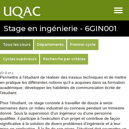
Stage en ingénierie - 6GIN001
Tous les cours
Départements
Premier cycle
Cycles supérieurs
Recherche par critères
(0.0 cr.)
Permettre à l'étudiant de réaliser des travaux techniques et de mettre
en pratique les différentes notions qu'il a acquises dans sa formation
académique; développer les habiletés de communication écrite de
l'étudiant.
Pour l'étudiant, ce stage consiste à travailler de douze à seize
semaines dans un milieu industriel ou connexe pendant un trimestre
donné. Sous la supervision d'un ingénieur ou d'une personne
qualifiée, il participe à l'exécution d'un projet et contribue de façon
significative à la solution de divers problèmes d'ingénierie et à leur
mise en application. À la fin de son stage, l'étudiant doit soumettre un