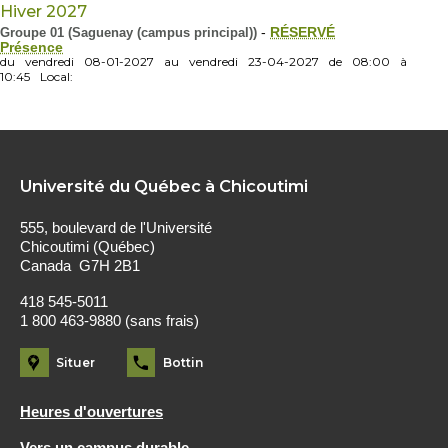
Hiver 2027
Groupe 01 (Saguenay (campus principal))
-
RÉSERVÉ
Présence
du
vendredi
08-01-2027
au
vendredi
23-04-2027
de
08:00
à
10:45
Local:
Université du Québec à Chicoutimi
555, boulevard de l'Université
Chicoutimi (Québec)
Canada G7H 2B1
418 545-5011
1 800 463-9880 (sans frais)
Situer
Bottin
Heures d'ouvertures
Vers un campus durable