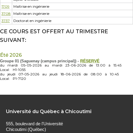
1709
Maîtrise en ingénierie
3708
Maîtrise en ingénierie
3737
Doctorat en ingénierie
CE COURS EST OFFERT AU TRIMESTRE
SUIVANT:
Été 2026
Groupe 01 (Saguenay (campus principal))
-
RÉSERVÉ
du
mardi
05-05-2026
au
mardi
23-06-2026
de
13:00
à
15:45
Local:
H1-1055
du
jeudi
07-05-2026
au
jeudi
18-06-2026
de
08:00
à
10:45
Local:
P1-7120
Université du Québec à Chicoutimi
555, boulevard de l'Université
Chicoutimi (Québec)