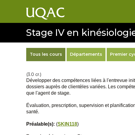
Stage IV en kinésiologie
Tous les cours
Départements
Premier cy
(3.0 cr.)
Développer des compétences liées à l'entrevue initia
dossiers auprès de clientèles variées. Les compéten
que l'agent de stage.
Évaluation, prescription, supervision et planificati
santé.
Préalable(s):
(
SKIN118
)