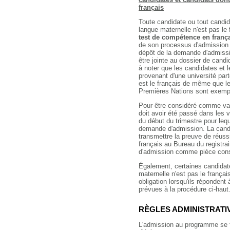
français
Toute candidate ou tout candid
langue maternelle n'est pas le
test de compétence en franç
de son processus d'admission
dépôt de la demande d'admissio
être jointe au dossier de candid
à noter que les candidates et 
provenant d'une université par
est le français de même que l
Premières Nations sont exempt
Pour être considéré comme val
doit avoir été passé dans les v
du début du trimestre pour lequ
demande d'admission. La candid
transmettre la preuve de réus
français au Bureau du registra
d'admission comme pièce const
Également, certaines candidate
maternelle n'est pas le frança
obligation lorsqu'ils répondent
prévues à la procédure ci-haut
RÈGLES ADMINISTRATI
L'admission au programme se fa