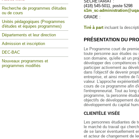
SECRÉTARIAT :
(418) 545-5011, poste 5298
Recherche de programmes d'études
s1m_sc-administration@uqa
ou de cours
GRADE :
Unités pédagogiques (Programmes
d'études et équipes programmes)
Tiré à part
incluant la descrip
Départements et leur direction
PRÉSENTATION DU P
Admission et inscription
Le Programme court de premier
DEC-BAC
toute personne aux études ou s
son domaine, qu'elle ait un proj
Nouveaux programmes et
développer des compétences tr
programmes modifiés
participer activement au dével
dans l'objectif de devenir pro
entreprise, et ainsi mettre de l
valeur. L'approche expérientiell
cours de ce programme afin d'e
l'entrepreneuriat. Tout au lon
programme, la personne étudian
objectifs de développement durab
développement du capital hum
CLIENTÈLE VISÉE
Les personnes étudiantes de t
le marché du travail qui cher
de se lancer éventuellement e
et acteur de changement de leu