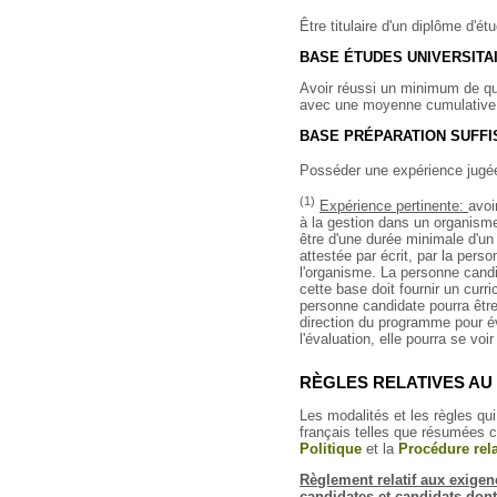
Être titulaire d'un diplôme d'é
BASE ÉTUDES UNIVERSITA
Avoir réussi un minimum de qui
avec une moyenne cumulative 
BASE PRÉPARATION SUFFI
Posséder une expérience jugé
(1)
Expérience pertinente:
avoi
à la gestion dans un organisme
être d'une durée minimale d'un
attestée par écrit, par la per
l'organisme. La personne cand
cette base doit fournir un curr
personne candidate pourra êtr
direction du programme pour é
l'évaluation, elle pourra se vo
RÈGLES RELATIVES AU
Les modalités et les règles qui 
français telles que résumées c
Politique
et la
Procédure rela
Règlement relatif aux exigen
candidates et candidats dont