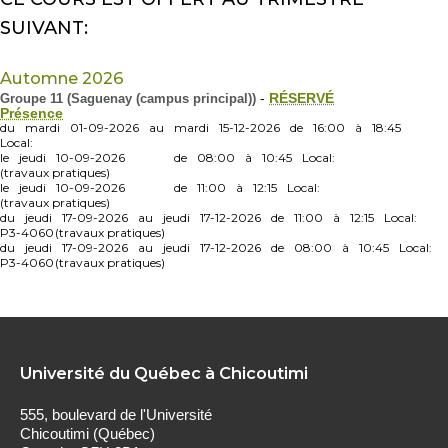
SUIVANT:
Automne 2026
Groupe 11 (Saguenay (campus principal))
-
RÉSERVÉ
Présence
du
mardi
01-09-2026
au
mardi
15-12-2026
de
16:00
à
18:45
Local:
le
jeudi
10-09-2026
de
08:00
à
10:45
Local:
(travaux pratiques)
le
jeudi
10-09-2026
de
11:00
à
12:15
Local:
(travaux pratiques)
du
jeudi
17-09-2026
au
jeudi
17-12-2026
de
11:00
à
12:15
Local:
P3-4060
(travaux pratiques)
du
jeudi
17-09-2026
au
jeudi
17-12-2026
de
08:00
à
10:45
Local:
P3-4060
(travaux pratiques)
Université du Québec à Chicoutimi
555, boulevard de l'Université
Chicoutimi (Québec)