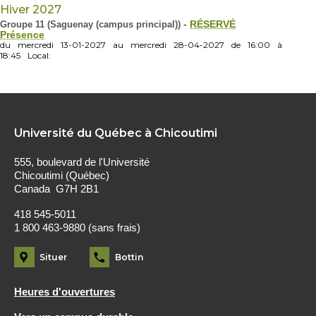
Hiver 2027
Groupe 11 (Saguenay (campus principal))
-
RÉSERVÉ
Présence
du
mercredi
13-01-2027
au
mercredi
28-04-2027
de
16:00
à
18:45
Local:
Université du Québec à Chicoutimi
555, boulevard de l'Université
Chicoutimi (Québec)
Canada G7H 2B1
418 545-5011
1 800 463-9880 (sans frais)
Situer
Bottin
Heures d'ouvertures