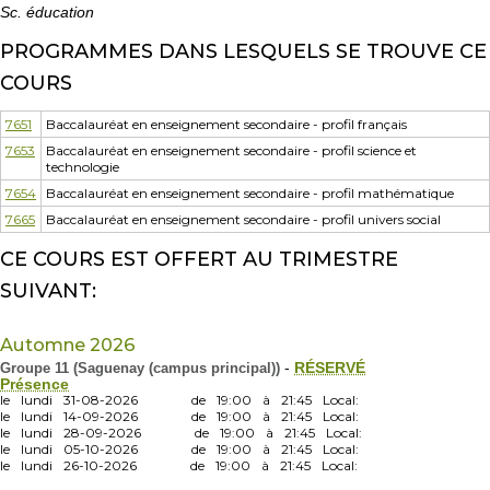
Sc. éducation
PROGRAMMES DANS LESQUELS SE TROUVE CE
COURS
7651
Baccalauréat en enseignement secondaire - profil français
7653
Baccalauréat en enseignement secondaire - profil science et
technologie
7654
Baccalauréat en enseignement secondaire - profil mathématique
7665
Baccalauréat en enseignement secondaire - profil univers social
CE COURS EST OFFERT AU TRIMESTRE
SUIVANT:
Automne 2026
Groupe 11 (Saguenay (campus principal))
-
RÉSERVÉ
Présence
le
lundi
31-08-2026
de
19:00
à
21:45
Local:
le
lundi
14-09-2026
de
19:00
à
21:45
Local:
le
lundi
28-09-2026
de
19:00
à
21:45
Local:
le
lundi
05-10-2026
de
19:00
à
21:45
Local:
le
lundi
26-10-2026
de
19:00
à
21:45
Local: