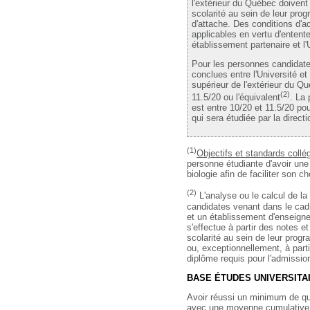
l'extérieur du Québec doiven
scolarité au sein de leur pr
d'attache. Des conditions d'a
applicables en vertu d'entent
établissement partenaire et 
Pour les personnes candidate
conclues entre l'Université e
supérieur de l'extérieur du 
(2)
11.5/20 ou l'équivalent
. La
est entre 10/20 et 11.5/20 p
qui sera étudiée par la direct
(1)
Objectifs et standards collé
personne étudiante d'avoir un
biologie afin de faciliter son 
(2)
L'analyse ou le calcul de l
candidates venant dans le cadr
et un établissement d'enseigne
s'effectue à partir des notes e
scolarité au sein de leur prog
ou, exceptionnellement, à part
diplôme requis pour l'admissio
BASE ÉTUDES UNIVERSITA
Avoir réussi un minimum de qui
avec une moyenne cumulative 