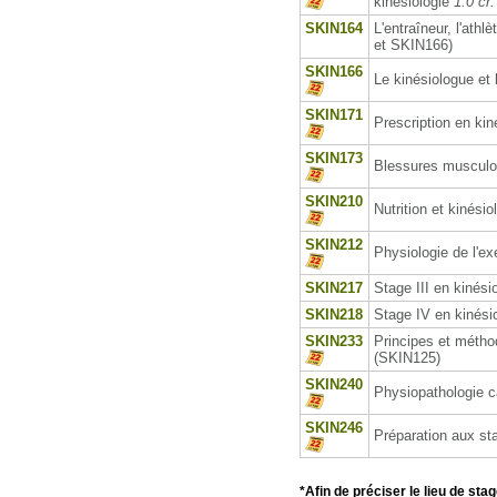
kinésiologie
1.0 cr.
SKIN164
L'entraîneur, l'ath
et SKIN166)
SKIN166
Le kinésiologue et 
SKIN171
Prescription en ki
SKIN173
Blessures musculos
SKIN210
Nutrition et kinésio
SKIN212
Physiologie de l'ex
SKIN217
Stage III en kinési
SKIN218
Stage IV en kinésio
SKIN233
Principes et métho
(SKIN125)
SKIN240
Physiopathologie c
SKIN246
Préparation aux s
*Afin de préciser le lieu de sta