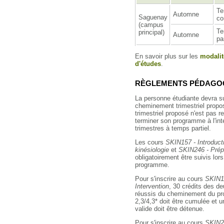
T
Automne
Saguenay
co
(campus
T
principal)
Automne
par
En savoir plus sur les
modalit
d'études
.
RÈGLEMENTS PÉDAGOG
La personne étudiante devra s
cheminement trimestriel propo
trimestriel proposé n'est pas 
terminer son programme à l'inté
trimestres à temps partiel.
Les cours
SKIN157 - Introducti
kinésiologie
et
SKIN246 - Prép
obligatoirement être suivis lor
programme.
Pour s'inscrire au cours
SKIN11
Intervention
, 30 crédits des de
réussis du cheminement du p
2,3/4,3* doit être cumulée et 
valide doit être détenue.
Pour s'inscrire au cours
SKIN21