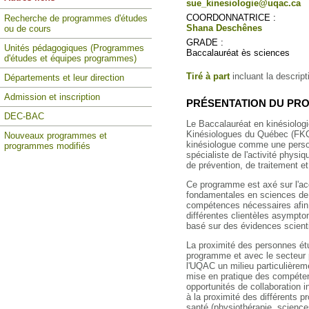
sue_kinesiologie@uqac.ca
COORDONNATRICE :
Recherche de programmes d'études
Shana Deschênes
ou de cours
GRADE :
Unités pédagogiques (Programmes
Baccalauréat ès sciences
d'études et équipes programmes)
Tiré à part
incluant la descrip
Départements et leur direction
Admission et inscription
PRÉSENTATION DU P
DEC-BAC
Le Baccalauréat en kinésiologi
Kinésiologues du Québec (FKQ)
Nouveaux programmes et
kinésiologue comme une person
programmes modifiés
spécialiste de l'activité physi
de prévention, de traitement e
Ce programme est axé sur l'ac
fondamentales en sciences de l
compétences nécessaires afin 
différentes clientèles asympt
basé sur des évidences scienti
La proximité des personnes étu
programme et avec le secteur 
l'UQAC un milieu particulièreme
mise en pratique des compéte
opportunités de collaboration i
à la proximité des différents 
santé (physiothérapie, science