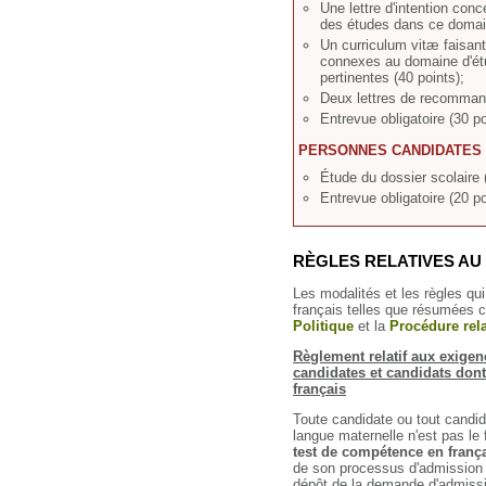
Une lettre d'intention con
des études dans ce domain
Un curriculum vitæ faisant
connexes au domaine d'ét
pertinentes (40 points);
Deux lettres de recommand
Entrevue obligatoire (30 po
PERSONNES CANDIDATES 
Étude du dossier scolaire 
Entrevue obligatoire (20 po
RÈGLES RELATIVES AU
Les modalités et les règles qui 
français telles que résumées c
Politique
et la
Procédure rela
Règlement relatif aux exigen
candidates et candidats dont
français
Toute candidate ou tout candid
langue maternelle n'est pas le
test de compétence en franç
de son processus d'admission
dépôt de la demande d'admissio