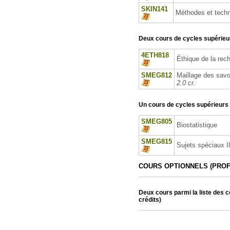
SKIN141
Méthodes et techn
Deux cours de cycles supérieurs
4ETH818
Éthique de la rec
SMEG812
Maillage des savo
2.0 cr.
Un cours de cycles supérieurs p
SMEG805
Biostatistique
SMEG815
Sujets spéciaux I
COURS OPTIONNELS (PRO
Deux cours parmi la liste des co
crédits)