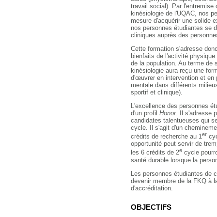
travail social). Par l'entremise 
kinésiologie de l'UQAC, nos p
mesure d'acquérir une solide ex
nos personnes étudiantes se d
cliniques auprès des personn
Cette formation s'adresse don
bienfaits de l'activité physique
de la population. Au terme de
kinésiologie aura reçu une form
d'œuvrer en intervention et en
mentale dans différents milieux
sportif et clinique).
L'excellence des personnes ét
d'un profil
Honor
. Il s'adresse
candidates talentueuses qui s
cycle. Il s'agit d'un chemineme
er
crédits de recherche au 1
cyc
opportunité peut servir de tre
e
les 6 crédits de 2
cycle pourro
santé durable lorsque la perso
Les personnes étudiantes de c
devenir membre de la FKQ à la
d'accréditation.
OBJECTIFS