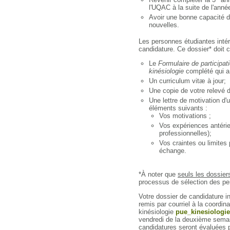
l'UQAC à la suite de l'anné
Avoir une bonne capacité d
nouvelles.
Les personnes étudiantes intér
candidature. Ce dossier* doit c
Le
Formulaire de participat
kinésiologie
complété qui a 
Un curriculum vitæ à jour;
Une copie de votre relevé d
Une lettre de motivation 
éléments suivants :
Vos motivations ;
Vos expériences antérie
professionnelles);
Vos craintes ou limites
échange.
*À noter que
seuls les dossier
processus de sélection des pe
Votre dossier de candidature i
remis par courriel à la coordin
kinésiologie
pue_kinesiologi
vendredi de la deuxième semain
candidatures seront évaluées pa