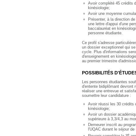
Avoir complété 45 crédits
kinésiologie;
Avoir une moyenne cumulati
Présenter, à la direction de
une lettre d'appui d'une p
baccalauréat en kinésiologi
personne étudiante.
Ce profil s'adresse particuliè
un dossier exceptionnel qui se
cycle. Plus d'informations seron
d'enseignement en kinésiologie
au premier trimestre d'admissi
POSSIBILITÉS D'ÉTUDE
Les personnes étudiantes souha
d'entente bidiplômant devront r
réaliser une entrevue et satisfai
soumettre leur candidature :
Avoir réussi les 30 crédits
kinésiologie;
Avoir un dossier académi
supérieure à 3,3/4,3 au mo
Demeurer inscrit au progra
l'UQAC durant le séjour de 
e
Revenir compléter la 3
ann