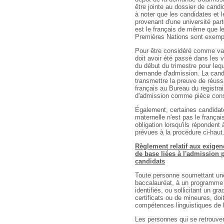
être jointe au dossier de candid
à noter que les candidates et 
provenant d'une université par
est le français de même que l
Premières Nations sont exempt
Pour être considéré comme val
doit avoir été passé dans les v
du début du trimestre pour lequ
demande d'admission. La candid
transmettre la preuve de réus
français au Bureau du registra
d'admission comme pièce const
Également, certaines candidate
maternelle n'est pas le frança
obligation lorsqu'ils répondent
prévues à la procédure ci-haut
Règlement relatif aux exige
de base liées à l'admission 
candidats
Toute personne soumettant un
baccalauréat, à un programme d
identifiés, ou sollicitant un g
certificats ou de mineures, doi
compétences linguistiques de 
Les personnes qui se retrouven