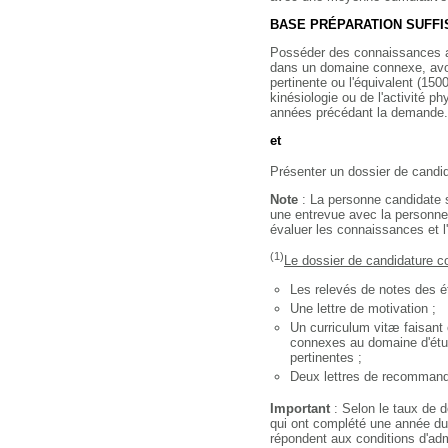
BASE PRÉPARATION SUFFI
Posséder des connaissances ap
dans un domaine connexe, avo
pertinente ou l'équivalent (15
kinésiologie ou de l'activité p
années précédant la demande.
et
Présenter un dossier de candi
Note
: La personne candidate 
une entrevue avec la personn
évaluer les connaissances et l
(1)
Le dossier de candidature c
Les relevés de notes des é
Une lettre de motivation ;
Un curriculum vitæ faisant 
connexes au domaine d'étu
pertinentes ;
Deux lettres de recommand
Important
: Selon le taux de 
qui ont complété une année du c
répondent aux conditions d'adm