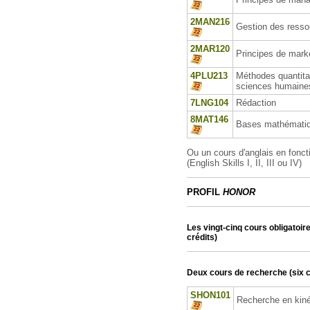
2MAN216
Gestion des ress
2MAR120
Principes de mark
4PLU213
Méthodes quantita
sciences humaine
7LNG104
Rédaction
8MAT146
Bases mathémati
Ou un cours d'anglais en fonct
(English Skills I, II, III ou IV)
PROFIL
HONOR
Les vingt-cinq cours obligatoire
crédits)
Deux cours de recherche (six c
SHON101
Recherche en kiné