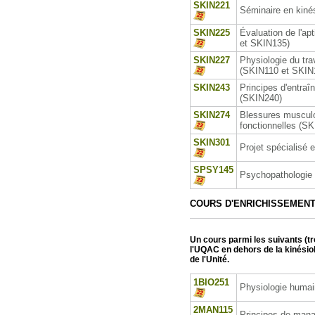
SKIN221
Séminaire en kinés
SKIN225
Évaluation de l'ap
et SKIN135)
SKIN227
Physiologie du tra
(SKIN110 et SKIN
SKIN243
Principes d'entraî
(SKIN240)
SKIN274
Blessures musculos
fonctionnelles (S
SKIN301
Projet spécialisé 
SPSY145
Psychopathologie 
COURS D'ENRICHISSEMEN
Un cours parmi les suivants (tr
l'UQAC en dehors de la kinésiol
de l'Unité.
1BIO251
Physiologie huma
2MAN115
Principes de man