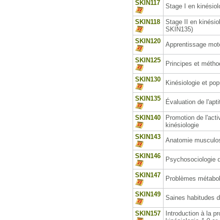
SKIN117
Stage I en kinésiol
SKIN118
Stage II en kinésio
SKIN135)
SKIN120
Apprentissage mote
SKIN125
Principes et métho
SKIN130
Kinésiologie et pop
SKIN135
Évaluation de l'apt
SKIN140
Promotion de l'acti
kinésiologie
SKIN143
Anatomie musculosq
SKIN146
Psychosociologie d
SKIN147
Problèmes métaboli
SKIN149
Saines habitudes d
SKIN157
Introduction à la p