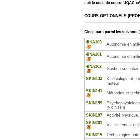
suit le code de cours: UQAC «A
COURS OPTIONNELS (PROF
Cinq cours parmi les suivants (
4INA100
Autonomie en milie
4INA101
Autonomie en milie
4INA102
Gestion sécuritaire
SKIN133
Kinésiologie et pop
moteur
SKIN141
Méthodes et techn
SKIN159
Psychophysiologie
(SKIN110)
SKIN187
Activité physique
SKIN201
Vieillissement et 
SKIN215
Technologies porta