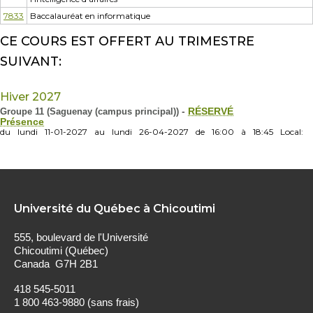
7833
Baccalauréat en informatique
CE COURS EST OFFERT AU TRIMESTRE
SUIVANT:
Hiver 2027
Groupe 11 (Saguenay (campus principal))
-
RÉSERVÉ
Présence
du
lundi
11-01-2027
au
lundi
26-04-2027
de
16:00
à
18:45
Local:
Université du Québec à Chicoutimi
555, boulevard de l'Université
Chicoutimi (Québec)
Canada G7H 2B1
418 545-5011
1 800 463-9880 (sans frais)