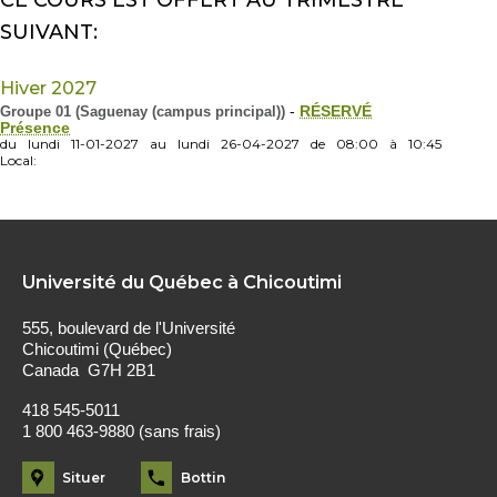
CE COURS EST OFFERT AU TRIMESTRE
SUIVANT:
Hiver 2027
Groupe 01 (Saguenay (campus principal))
-
RÉSERVÉ
Présence
du
lundi
11-01-2027
au
lundi
26-04-2027
de
08:00
à
10:45
Local:
Université du Québec à Chicoutimi
555, boulevard de l'Université
Chicoutimi (Québec)
Canada G7H 2B1
418 545-5011
1 800 463-9880 (sans frais)
Situer
Bottin