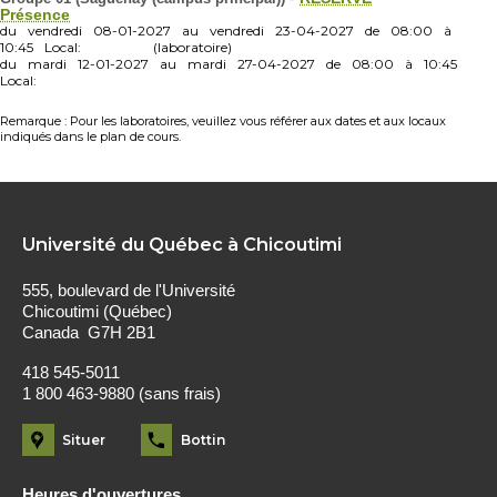
Présence
du
vendredi
08-01-2027
au
vendredi
23-04-2027
de
08:00
à
10:45
Local:
(laboratoire)
du
mardi
12-01-2027
au
mardi
27-04-2027
de
08:00
à
10:45
Local:
Remarque : Pour les laboratoires, veuillez vous référer aux dates et aux locaux
indiqués dans le plan de cours.
Université du Québec à Chicoutimi
555, boulevard de l'Université
Chicoutimi (Québec)
Canada G7H 2B1
418 545-5011
1 800 463-9880 (sans frais)
Situer
Bottin
Heures d'ouvertures