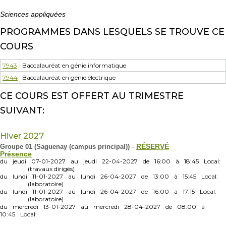
Sciences appliquées
PROGRAMMES DANS LESQUELS SE TROUVE CE
COURS
7943
Baccalauréat en génie informatique
7944
Baccalauréat en génie électrique
CE COURS EST OFFERT AU TRIMESTRE
SUIVANT:
Hiver 2027
Groupe 01 (Saguenay (campus principal))
-
RÉSERVÉ
Présence
du
jeudi
07-01-2027
au
jeudi
22-04-2027
de
16:00
à
18:45
Local:
(travaux dirigés)
du
lundi
11-01-2027
au
lundi
26-04-2027
de
13:00
à
15:45
Local:
(laboratoire)
du
lundi
11-01-2027
au
lundi
26-04-2027
de
16:00
à
17:15
Local:
(laboratoire)
du
mercredi
13-01-2027
au
mercredi
28-04-2027
de
08:00
à
10:45
Local: