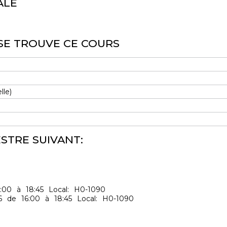
ALE
SE TROUVE CE COURS
lle)
STRE SUIVANT:
6:00
à
18:45
Local:
H0-1090
6
de
16:00
à
18:45
Local:
H0-1090