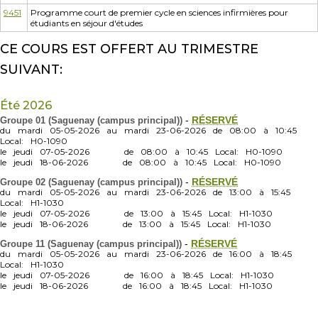
9451
Programme court de premier cycle en sciences infirmières pour
étudiants en séjour d'études
CE COURS EST OFFERT AU TRIMESTRE
SUIVANT:
Été 2026
Groupe 01 (Saguenay (campus principal))
-
RÉSERVÉ
du
mardi
05-05-2026
au
mardi
23-06-2026
de
08:00
à
10:45
Local:
H0-1090
le
jeudi
07-05-2026
de
08:00
à
10:45
Local:
H0-1090
le
jeudi
18-06-2026
de
08:00
à
10:45
Local:
H0-1090
Groupe 02 (Saguenay (campus principal))
-
RÉSERVÉ
du
mardi
05-05-2026
au
mardi
23-06-2026
de
13:00
à
15:45
Local:
H1-1030
le
jeudi
07-05-2026
de
13:00
à
15:45
Local:
H1-1030
le
jeudi
18-06-2026
de
13:00
à
15:45
Local:
H1-1030
Groupe 11 (Saguenay (campus principal))
-
RÉSERVÉ
du
mardi
05-05-2026
au
mardi
23-06-2026
de
16:00
à
18:45
Local:
H1-1030
le
jeudi
07-05-2026
de
16:00
à
18:45
Local:
H1-1030
le
jeudi
18-06-2026
de
16:00
à
18:45
Local:
H1-1030