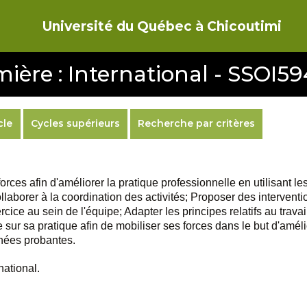
Université du Québec à Chicoutimi
mière : International - SSOI59
cle
Cycles supérieurs
Recherche par critères
orces afin d'améliorer la pratique professionnelle en utilisant l
llaborer à la coordination des activités; Proposer des interventio
ice au sein de l'équipe; Adapter les principes relatifs au trav
ue sur sa pratique afin de mobiliser ses forces dans le but d'am
nnées probantes.
national.