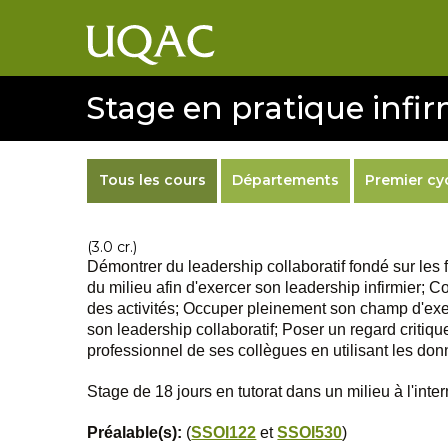
Stage en pratique infir
Tous les cours
Départements
Premier cy
(3.0 cr.)
Démontrer du leadership collaboratif fondé sur les f
du milieu afin d'exercer son leadership infirmier; Co
des activités; Occuper pleinement son champ d'exerc
son leadership collaboratif; Poser un regard critiq
professionnel de ses collègues en utilisant les do
Stage de 18 jours en tutorat dans un milieu à l'inter
Préalable(s):
(
SSOI122
et
SSOI530
)