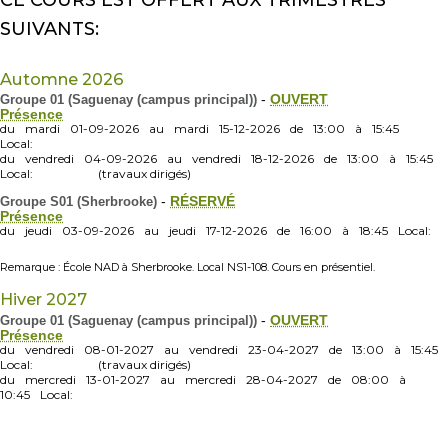
CE COURS EST OFFERT AUX TRIMESTRES
SUIVANTS:
Automne 2026
Groupe 01 (Saguenay (campus principal))
-
OUVERT
Présence
du
mardi
01-09-2026
au
mardi
15-12-2026
de
13:00
à
15:45
Local:
du
vendredi
04-09-2026
au
vendredi
18-12-2026
de
13:00
à
15:45
Local:
(travaux dirigés)
Groupe S01 (Sherbrooke)
-
RÉSERVÉ
Présence
du
jeudi
03-09-2026
au
jeudi
17-12-2026
de
16:00
à
18:45
Local:
Remarque : École NAD à Sherbrooke. Local NS1-108. Cours en présentiel.
Hiver 2027
Groupe 01 (Saguenay (campus principal))
-
OUVERT
Présence
du
vendredi
08-01-2027
au
vendredi
23-04-2027
de
13:00
à
15:45
Local:
(travaux dirigés)
du
mercredi
13-01-2027
au
mercredi
28-04-2027
de
08:00
à
10:45
Local: